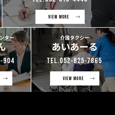
VIEW MORE
ンター
介護タクシー
ん
あいあーる
3-904
TEL.052-825-7865
VIEW MORE